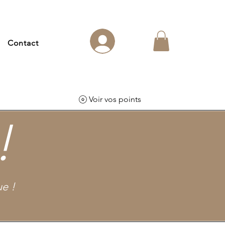
Contact
Voir vos points
!
e !